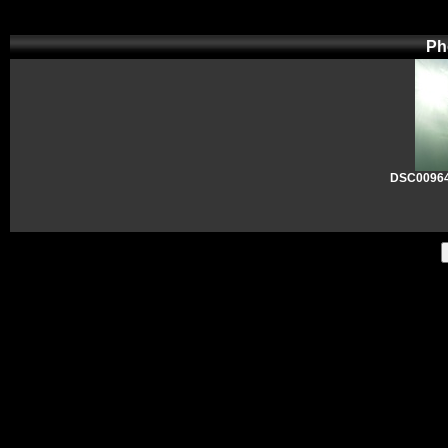
Ph
DSC00964 